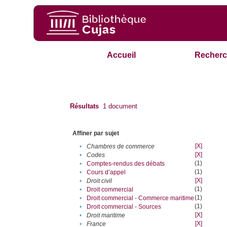
Accueil
Recherc
Résultats
1
document
Affiner par sujet
[X]
•
Chambres de commerce
[X]
•
Codes
(1)
•
Comptes-rendus des débats
(1)
•
Cours d’appel
[X]
•
Droit civil
(1)
•
Droit commercial
(1)
•
Droit commercial - Commerce maritime
(1)
•
Droit commercial - Sources
[X]
•
Droit maritime
[X]
•
France