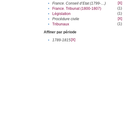
[X]
•
France. Conseil d’Etat (1799-....)
(1)
•
France. Tribunat (1800-1807)
(1)
•
Législation
[X]
•
Procédure civile
(1)
•
Tribunaux
Affiner par période
[X]
•
1789-1815