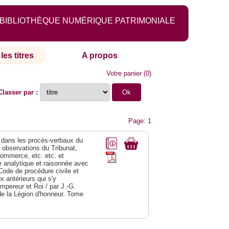
BIBLIOTHÈQUE NUMÉRIQUE PATRIMONIALE
les titres
A propos
Votre panier
(
0
)
Classer par :
Page: 1
dans les procès-verbaux du
s observations du Tribunat,
commerce, etc. etc. et
analytique et raisonnée avec
Code de procédure civile et
 antérieurs qui s'y
Empereur et Roi / par J.-G.
de la Légion d'honneur. Tome