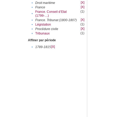
[X]
•
Droit maritime
[X]
•
France
(1)
France. Conseil d’Etat
•
(1799-....)
[X]
•
France. Tribunat (1800-1807)
(1)
•
Législation
[X]
•
Procédure civile
(1)
•
Tribunaux
Affiner par période
[X]
•
1789-1815