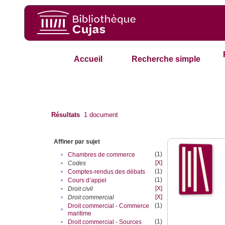
Accueil
Recherche simple
Résultats
1
document
Affiner par sujet
(1)
•
Chambres de commerce
[X]
•
Codes
(1)
•
Comptes-rendus des débats
(1)
•
Cours d’appel
[X]
•
Droit civil
[X]
•
Droit commercial
(1)
Droit commercial - Commerce
•
maritime
(1)
•
Droit commercial - Sources