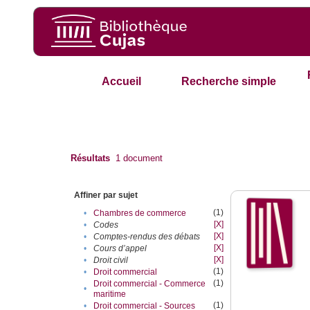
Accueil
Recherche simple
Résultats
1
document
Affiner par sujet
(1)
•
Chambres de commerce
[X]
•
Codes
[X]
•
Comptes-rendus des débats
[X]
•
Cours d’appel
[X]
•
Droit civil
(1)
•
Droit commercial
(1)
Droit commercial - Commerce
•
maritime
(1)
•
Droit commercial - Sources