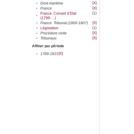
[X]
•
Droit maritime
[X]
•
France
(1)
France. Conseil d’Etat
•
(1799-....)
[X]
•
France. Tribunat (1800-1807)
(1)
•
Législation
[X]
•
Procédure civile
[X]
•
Tribunaux
Affiner par période
[X]
•
1789-1815