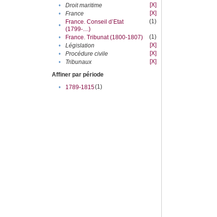
[X]
•
Droit maritime
[X]
•
France
(1)
France. Conseil d’Etat
•
(1799-....)
(1)
•
France. Tribunat (1800-1807)
[X]
•
Législation
[X]
•
Procédure civile
[X]
•
Tribunaux
Affiner par période
(1)
•
1789-1815