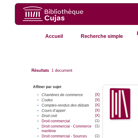
Accueil
Recherche simple
Résultats
1
document
Affiner par sujet
[X]
•
Chambres de commerce
[X]
•
Codes
[X]
•
Comptes-rendus des débats
[X]
•
Cours d’appel
[X]
•
Droit civil
(1)
•
Droit commercial
(1)
Droit commercial - Commerce
•
maritime
(1)
•
Droit commercial - Sources