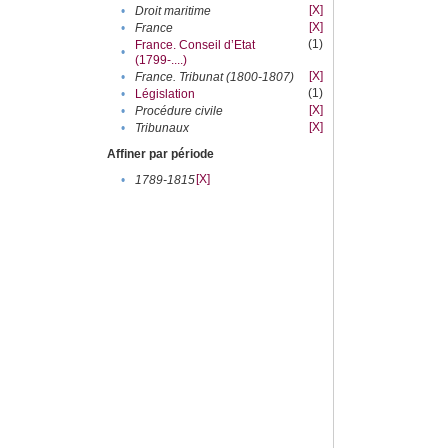
[X]
•
Droit maritime
[X]
•
France
(1)
France. Conseil d’Etat
•
(1799-....)
[X]
•
France. Tribunat (1800-1807)
(1)
•
Législation
[X]
•
Procédure civile
[X]
•
Tribunaux
Affiner par période
[X]
•
1789-1815