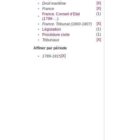
[X]
•
Droit maritime
[X]
•
France
(1)
France. Conseil d’Etat
•
(1799-....)
[X]
•
France. Tribunat (1800-1807)
(1)
•
Législation
(1)
•
Procédure civile
[X]
•
Tribunaux
Affiner par période
[X]
•
1789-1815