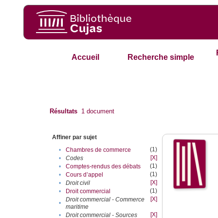
Accueil
Recherche simple
Résultats
1
document
Affiner par sujet
(1)
•
Chambres de commerce
[X]
•
Codes
(1)
•
Comptes-rendus des débats
(1)
•
Cours d’appel
[X]
•
Droit civil
(1)
•
Droit commercial
[X]
Droit commercial - Commerce
•
maritime
[X]
•
Droit commercial - Sources