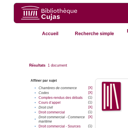
Accueil
Recherche simple
Résultats
1
document
Affiner par sujet
[X]
•
Chambres de commerce
[X]
•
Codes
(1)
•
Comptes-rendus des débats
(1)
•
Cours d’appel
[X]
•
Droit civil
(1)
•
Droit commercial
[X]
Droit commercial - Commerce
•
maritime
(1)
•
Droit commercial - Sources