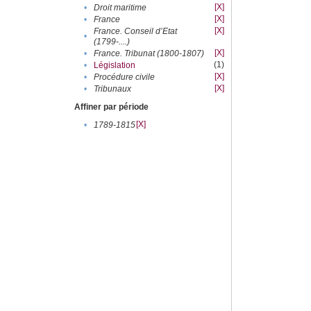
[X]
•
Droit maritime
[X]
•
France
[X]
France. Conseil d’Etat
•
(1799-....)
[X]
•
France. Tribunat (1800-1807)
(1)
•
Législation
[X]
•
Procédure civile
[X]
•
Tribunaux
Affiner par période
[X]
•
1789-1815