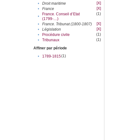
[X]
•
Droit maritime
[X]
•
France
(1)
France. Conseil d’Etat
•
(1799-....)
[X]
•
France. Tribunat (1800-1807)
[X]
•
Législation
(1)
•
Procédure civile
(1)
•
Tribunaux
Affiner par période
(1)
•
1789-1815