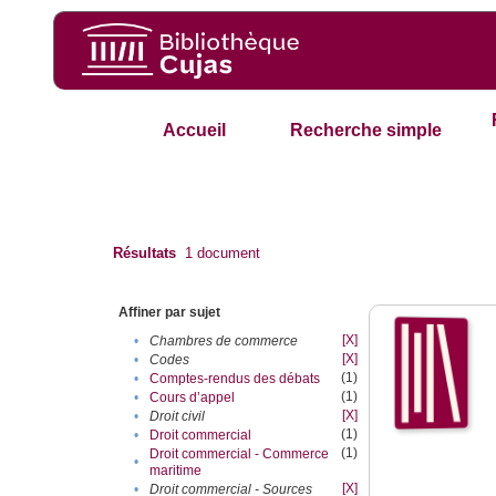
Accueil
Recherche simple
Résultats
1
document
Affiner par sujet
[X]
•
Chambres de commerce
[X]
•
Codes
(1)
•
Comptes-rendus des débats
(1)
•
Cours d’appel
[X]
•
Droit civil
(1)
•
Droit commercial
(1)
Droit commercial - Commerce
•
maritime
[X]
•
Droit commercial - Sources