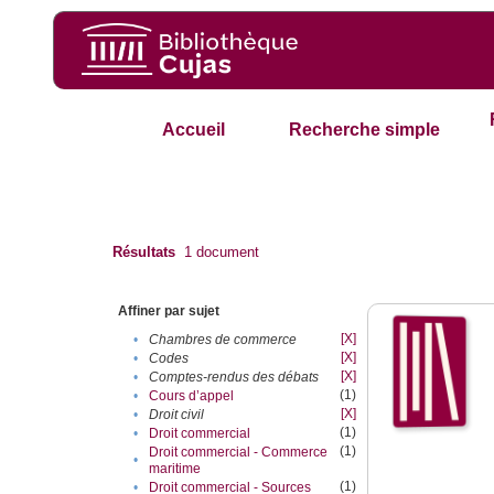
Accueil
Recherche simple
Résultats
1
document
Affiner par sujet
[X]
•
Chambres de commerce
[X]
•
Codes
[X]
•
Comptes-rendus des débats
(1)
•
Cours d’appel
[X]
•
Droit civil
(1)
•
Droit commercial
(1)
Droit commercial - Commerce
•
maritime
(1)
•
Droit commercial - Sources