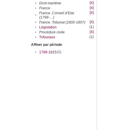
[X]
•
Droit maritime
[X]
•
France
[X]
France. Conseil d’Etat
•
(1799-....)
[X]
•
France. Tribunat (1800-1807)
(1)
•
Législation
[X]
•
Procédure civile
(1)
•
Tribunaux
Affiner par période
(1)
•
1789-1815