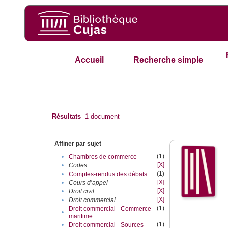
Accueil
Recherche simple
Résultats
1
document
Affiner par sujet
(1)
•
Chambres de commerce
[X]
•
Codes
(1)
•
Comptes-rendus des débats
[X]
•
Cours d’appel
[X]
•
Droit civil
[X]
•
Droit commercial
(1)
Droit commercial - Commerce
•
maritime
(1)
•
Droit commercial - Sources