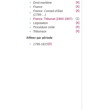
[X]
•
Droit maritime
[X]
•
France
[X]
France. Conseil d’Etat
•
(1799-....)
(1)
•
France. Tribunat (1800-1807)
[X]
•
Législation
[X]
•
Procédure civile
[X]
•
Tribunaux
Affiner par période
[X]
•
1789-1815