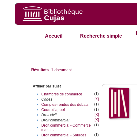
Accueil
Recherche simple
Résultats
1
document
Affiner par sujet
(1)
•
Chambres de commerce
[X]
•
Codes
(1)
•
Comptes-rendus des débats
(1)
•
Cours d’appel
[X]
•
Droit civil
[X]
•
Droit commercial
(1)
Droit commercial - Commerce
•
maritime
(1)
•
Droit commercial - Sources