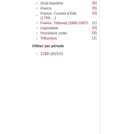
[X]
•
Droit maritime
[X]
•
France
[X]
France. Conseil d’Etat
•
(1799-....)
(1)
•
France. Tribunat (1800-1807)
[X]
•
Législation
[X]
•
Procédure civile
(1)
•
Tribunaux
Affiner par période
(1)
•
1789-1815