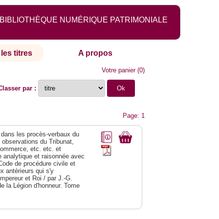
BIBLIOTHÈQUE NUMÉRIQUE PATRIMONIALE
les titres
A propos
Votre panier
(
0
)
Classer par :
Page: 1
dans les procès-verbaux du
s observations du Tribunat,
commerce, etc. etc. et
analytique et raisonnée avec
Code de procédure civile et
 antérieurs qui s'y
Empereur et Roi / par J.-G.
de la Légion d'honneur. Tome