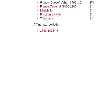
[X]
•
France. Conseil d’Etat (1799-....)
(1)
•
France. Tribunat (1800-1807)
(1)
•
Législation
(1)
•
Procédure civile
(1)
•
Tribunaux
Affiner par période
(1)
•
1789-1815