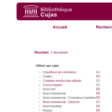
Accueil
Recherc
Résultats
1
document
Affiner par sujet
(1)
•
Chambres de commerce
[X]
•
Codes
(1)
•
Comptes-rendus des débats
(1)
•
Cours d’appel
[X]
•
Droit civil
[X]
•
Droit commercial
[X]
•
Droit commercial - Commerce maritime
(1)
•
Droit commercial - Sources
[X]
•
Droit maritime
[X]
•
France