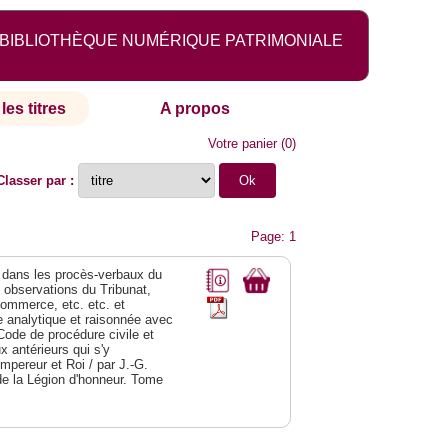
BIBLIOTHÈQUE NUMÉRIQUE PATRIMONIALE
les titres
A propos
Votre panier
(
0
)
Classer par :
Page: 1
dans les procès-verbaux du
s observations du Tribunat,
commerce, etc. etc. et
analytique et raisonnée avec
Code de procédure civile et
 antérieurs qui s'y
Empereur et Roi / par J.-G.
de la Légion d'honneur. Tome