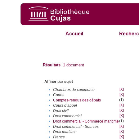
Accueil
Recherc
Résultats
1
document
Affiner par sujet
[X]
•
Chambres de commerce
[X]
•
Codes
(1)
•
Comptes-rendus des débats
[X]
•
Cours d’appel
[X]
•
Droit civil
[X]
•
Droit commercial
(1)
•
Droit commercial - Commerce maritime
[X]
•
Droit commercial - Sources
[X]
•
Droit maritime
[X]
•
France