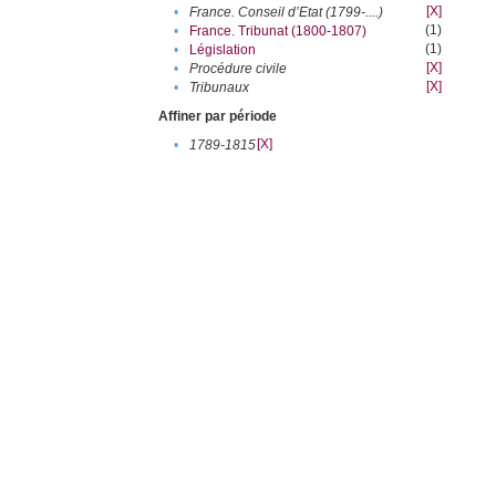
[X]
•
France. Conseil d’Etat (1799-....)
(1)
•
France. Tribunat (1800-1807)
(1)
•
Législation
[X]
•
Procédure civile
[X]
•
Tribunaux
Affiner par période
[X]
•
1789-1815