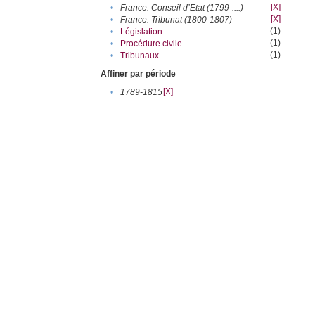
[X]
•
France. Conseil d’Etat (1799-....)
[X]
•
France. Tribunat (1800-1807)
(1)
•
Législation
(1)
•
Procédure civile
(1)
•
Tribunaux
Affiner par période
[X]
•
1789-1815