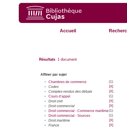
Accueil
Recherc
Résultats
1
document
Affiner par sujet
(1)
•
Chambres de commerce
[X]
•
Codes
[X]
•
Comptes-rendus des débats
(1)
•
Cours d’appel
[X]
•
Droit civil
[X]
•
Droit commercial
(1)
•
Droit commercial - Commerce maritime
(1)
•
Droit commercial - Sources
[X]
•
Droit maritime
[X]
•
France