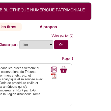
BIBLIOTHÈQUE NUMÉRIQUE PATRIMONIALE
les titres
A propos
Votre panier
(
0
)
Classer par :
Page: 1
dans les procès-verbaux du
s observations du Tribunat,
commerce, etc. etc. et
analytique et raisonnée avec
Code de procédure civile et
 antérieurs qui s'y
Empereur et Roi / par J.-G.
de la Légion d'honneur. Tome