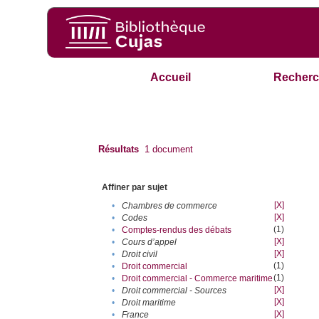
Accueil
Recherc
Résultats
1
document
Affiner par sujet
[X]
•
Chambres de commerce
[X]
•
Codes
(1)
•
Comptes-rendus des débats
[X]
•
Cours d’appel
[X]
•
Droit civil
(1)
•
Droit commercial
(1)
•
Droit commercial - Commerce maritime
[X]
•
Droit commercial - Sources
[X]
•
Droit maritime
[X]
•
France