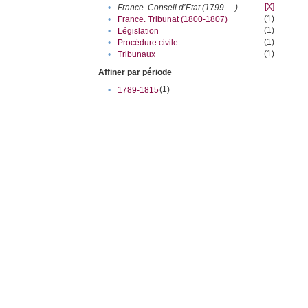
[X]
•
France. Conseil d’Etat (1799-....)
(1)
•
France. Tribunat (1800-1807)
(1)
•
Législation
(1)
•
Procédure civile
(1)
•
Tribunaux
Affiner par période
(1)
•
1789-1815