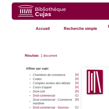
Accueil
Recherche simple
Résultats
1
document
Affiner par sujet
[X]
•
Chambres de commerce
[X]
•
Codes
[X]
•
Comptes-rendus des débats
[X]
•
Cours d’appel
[X]
•
Droit civil
(1)
•
Droit commercial
[X]
Droit commercial - Commerce
•
maritime
(1)
•
Droit commercial - Sources