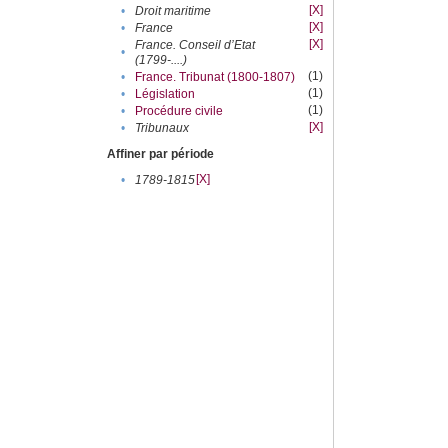
[X]
•
Droit maritime
[X]
•
France
[X]
France. Conseil d’Etat
•
(1799-....)
(1)
•
France. Tribunat (1800-1807)
(1)
•
Législation
(1)
•
Procédure civile
[X]
•
Tribunaux
Affiner par période
[X]
•
1789-1815