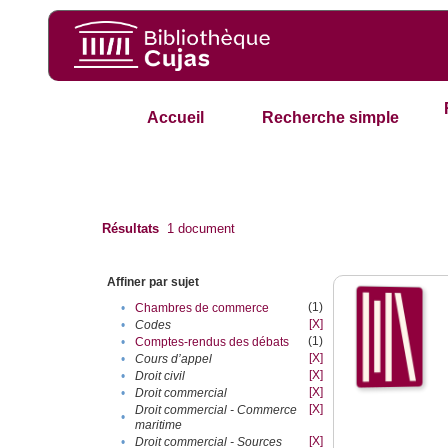
Accueil
Recherche simple
Résultats
1
document
Affiner par sujet
(1)
•
Chambres de commerce
[X]
•
Codes
(1)
•
Comptes-rendus des débats
[X]
•
Cours d’appel
[X]
•
Droit civil
[X]
•
Droit commercial
[X]
Droit commercial - Commerce
•
maritime
[X]
•
Droit commercial - Sources