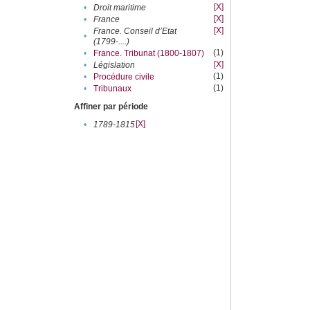
[X]
•
Droit maritime
[X]
•
France
[X]
France. Conseil d’Etat
•
(1799-....)
(1)
•
France. Tribunat (1800-1807)
[X]
•
Législation
(1)
•
Procédure civile
(1)
•
Tribunaux
Affiner par période
[X]
•
1789-1815