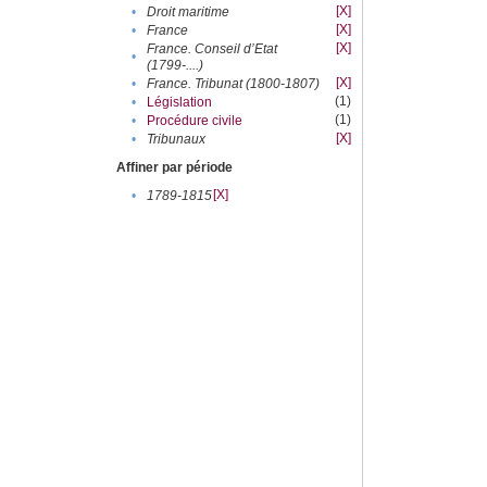
[X]
•
Droit maritime
[X]
•
France
[X]
France. Conseil d’Etat
•
(1799-....)
[X]
•
France. Tribunat (1800-1807)
(1)
•
Législation
(1)
•
Procédure civile
[X]
•
Tribunaux
Affiner par période
[X]
•
1789-1815