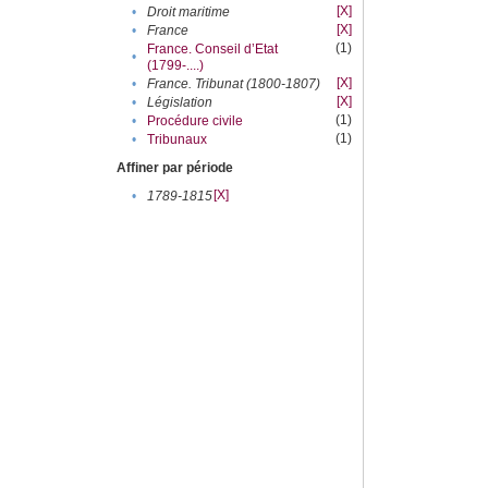
[X]
•
Droit maritime
[X]
•
France
(1)
France. Conseil d’Etat
•
(1799-....)
[X]
•
France. Tribunat (1800-1807)
[X]
•
Législation
(1)
•
Procédure civile
(1)
•
Tribunaux
Affiner par période
[X]
•
1789-1815