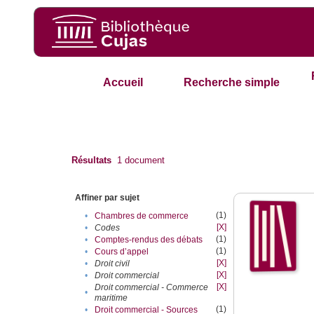
Accueil
Recherche simple
Résultats
1
document
Affiner par sujet
(1)
•
Chambres de commerce
[X]
•
Codes
(1)
•
Comptes-rendus des débats
(1)
•
Cours d’appel
[X]
•
Droit civil
[X]
•
Droit commercial
[X]
Droit commercial - Commerce
•
maritime
(1)
•
Droit commercial - Sources