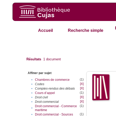
Accueil
Recherche simple
Résultats
1
document
Affiner par sujet
(1)
•
Chambres de commerce
[X]
•
Codes
[X]
•
Comptes-rendus des débats
(1)
•
Cours d’appel
[X]
•
Droit civil
[X]
•
Droit commercial
(1)
Droit commercial - Commerce
•
maritime
(1)
•
Droit commercial - Sources