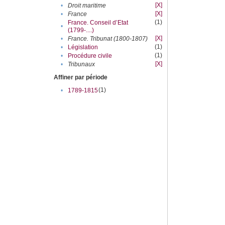
[X]
•
Droit maritime
[X]
•
France
(1)
France. Conseil d’Etat
•
(1799-....)
[X]
•
France. Tribunat (1800-1807)
(1)
•
Législation
(1)
•
Procédure civile
[X]
•
Tribunaux
Affiner par période
(1)
•
1789-1815