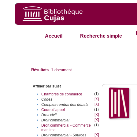
Accueil
Recherche simple
Résultats
1
document
Affiner par sujet
(1)
•
Chambres de commerce
[X]
•
Codes
[X]
•
Comptes-rendus des débats
(1)
•
Cours d’appel
[X]
•
Droit civil
[X]
•
Droit commercial
(1)
Droit commercial - Commerce
•
maritime
[X]
•
Droit commercial - Sources