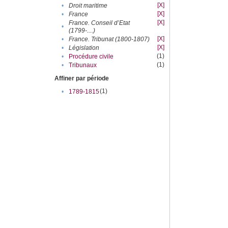
[X]
•
Droit maritime
[X]
•
France
[X]
France. Conseil d’Etat
•
(1799-....)
[X]
•
France. Tribunat (1800-1807)
[X]
•
Législation
(1)
•
Procédure civile
(1)
•
Tribunaux
Affiner par période
(1)
•
1789-1815