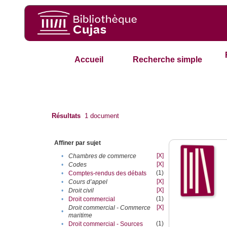
Accueil
Recherche simple
Résultats
1
document
Affiner par sujet
[X]
•
Chambres de commerce
[X]
•
Codes
(1)
•
Comptes-rendus des débats
[X]
•
Cours d’appel
[X]
•
Droit civil
(1)
•
Droit commercial
[X]
Droit commercial - Commerce
•
maritime
(1)
•
Droit commercial - Sources