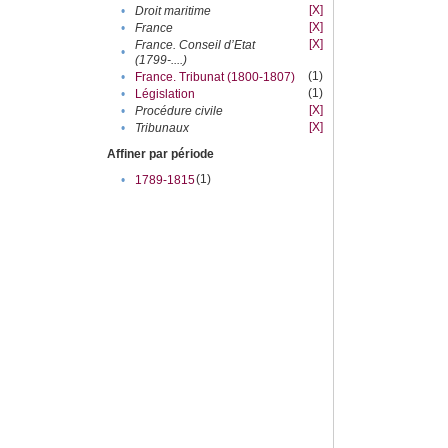
[X]
•
Droit maritime
[X]
•
France
[X]
France. Conseil d’Etat
•
(1799-....)
(1)
•
France. Tribunat (1800-1807)
(1)
•
Législation
[X]
•
Procédure civile
[X]
•
Tribunaux
Affiner par période
(1)
•
1789-1815