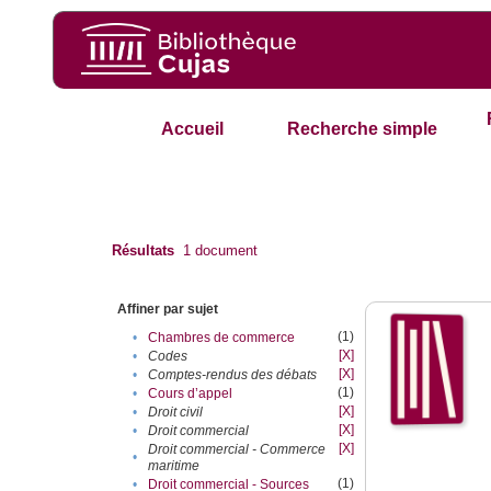
Accueil
Recherche simple
Résultats
1
document
Affiner par sujet
(1)
•
Chambres de commerce
[X]
•
Codes
[X]
•
Comptes-rendus des débats
(1)
•
Cours d’appel
[X]
•
Droit civil
[X]
•
Droit commercial
[X]
Droit commercial - Commerce
•
maritime
(1)
•
Droit commercial - Sources