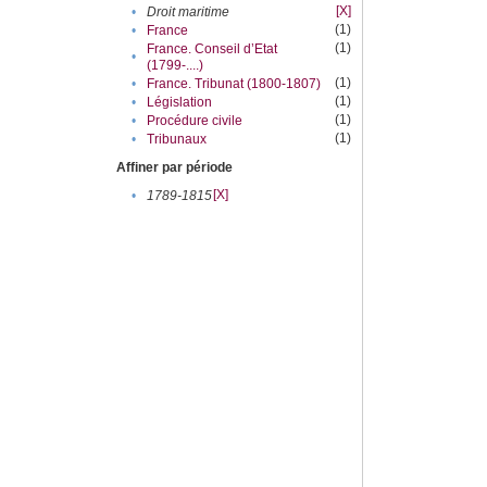
[X]
•
Droit maritime
(1)
•
France
(1)
France. Conseil d’Etat
•
(1799-....)
(1)
•
France. Tribunat (1800-1807)
(1)
•
Législation
(1)
•
Procédure civile
(1)
•
Tribunaux
Affiner par période
[X]
•
1789-1815