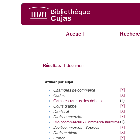
Accueil
Recherc
Résultats
1
document
Affiner par sujet
[X]
•
Chambres de commerce
[X]
•
Codes
(1)
•
Comptes-rendus des débats
[X]
•
Cours d’appel
[X]
•
Droit civil
[X]
•
Droit commercial
(1)
•
Droit commercial - Commerce maritime
[X]
•
Droit commercial - Sources
[X]
•
Droit maritime
[X]
•
France