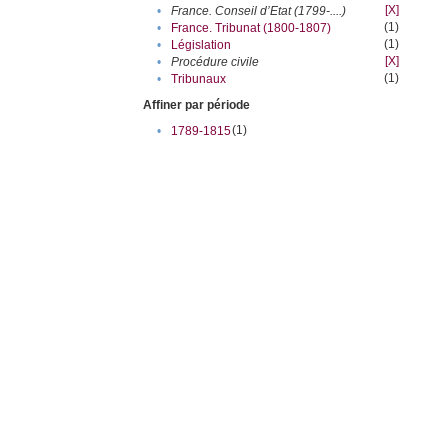
[X]
•
France. Conseil d’Etat (1799-....)
(1)
•
France. Tribunat (1800-1807)
(1)
•
Législation
[X]
•
Procédure civile
(1)
•
Tribunaux
Affiner par période
(1)
•
1789-1815