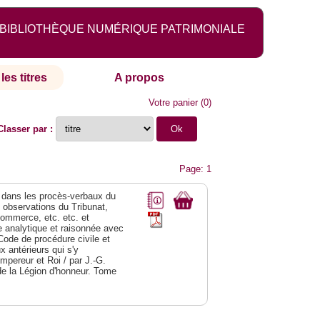
BIBLIOTHÈQUE NUMÉRIQUE PATRIMONIALE
les titres
A propos
Votre panier
(
0
)
Classer par :
Page: 1
dans les procès-verbaux du
s observations du Tribunat,
commerce, etc. etc. et
analytique et raisonnée avec
Code de procédure civile et
 antérieurs qui s'y
Empereur et Roi / par J.-G.
de la Légion d'honneur. Tome