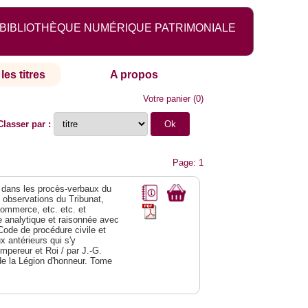
BIBLIOTHÈQUE NUMÉRIQUE PATRIMONIALE
les titres
A propos
Votre panier
(
0
)
Classer par :
Page: 1
dans les procès-verbaux du
s observations du Tribunat,
commerce, etc. etc. et
analytique et raisonnée avec
Code de procédure civile et
 antérieurs qui s'y
Empereur et Roi / par J.-G.
de la Légion d'honneur. Tome