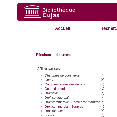
Accueil
Recherc
Résultats
1
document
Affiner par sujet
[X]
•
Chambres de commerce
[X]
•
Codes
(1)
•
Comptes-rendus des débats
(1)
•
Cours d’appel
[X]
•
Droit civil
[X]
•
Droit commercial
[X]
•
Droit commercial - Commerce maritime
(1)
•
Droit commercial - Sources
[X]
•
Droit maritime
[X]
•
France