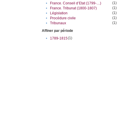
(1)
•
France. Conseil d’Etat (1799-....)
(1)
•
France. Tribunat (1800-1807)
(1)
•
Législation
(1)
•
Procédure civile
(1)
•
Tribunaux
Affiner par période
(1)
•
1789-1815