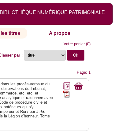
BIBLIOTHÈQUE NUMÉRIQUE PATRIMONIALE
les titres
A propos
Votre panier
(
0
)
Classer par :
Page: 1
dans les procès-verbaux du
s observations du Tribunat,
commerce, etc. etc. et
analytique et raisonnée avec
Code de procédure civile et
 antérieurs qui s'y
Empereur et Roi / par J.-G.
de la Légion d'honneur. Tome