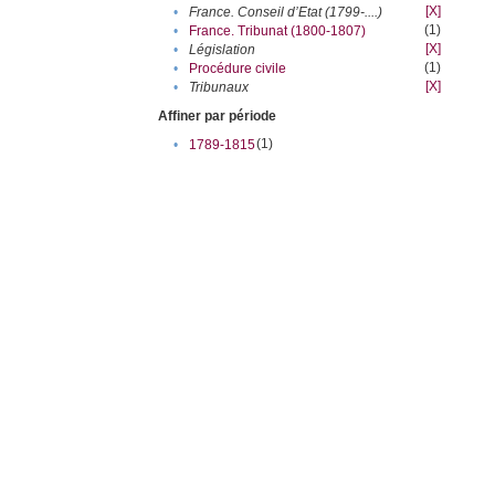
[X]
•
France. Conseil d’Etat (1799-....)
(1)
•
France. Tribunat (1800-1807)
[X]
•
Législation
(1)
•
Procédure civile
[X]
•
Tribunaux
Affiner par période
(1)
•
1789-1815