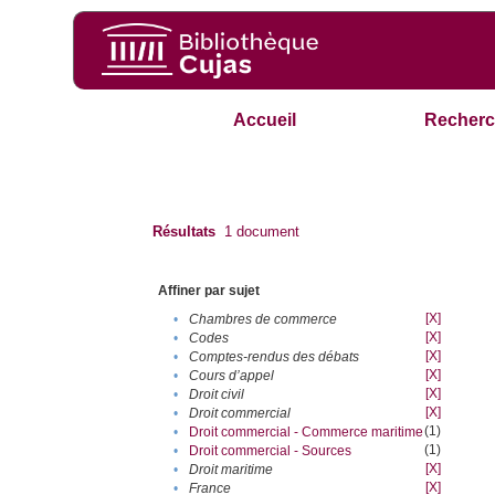
Accueil
Recherc
Résultats
1
document
Affiner par sujet
[X]
•
Chambres de commerce
[X]
•
Codes
[X]
•
Comptes-rendus des débats
[X]
•
Cours d’appel
[X]
•
Droit civil
[X]
•
Droit commercial
(1)
•
Droit commercial - Commerce maritime
(1)
•
Droit commercial - Sources
[X]
•
Droit maritime
[X]
•
France