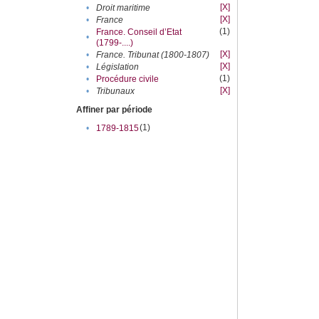
[X]
•
Droit maritime
[X]
•
France
(1)
France. Conseil d’Etat
•
(1799-....)
[X]
•
France. Tribunat (1800-1807)
[X]
•
Législation
(1)
•
Procédure civile
[X]
•
Tribunaux
Affiner par période
(1)
•
1789-1815