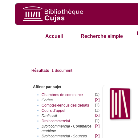
Accueil
Recherche simple
Résultats
1
document
Affiner par sujet
(1)
•
Chambres de commerce
[X]
•
Codes
(1)
•
Comptes-rendus des débats
(1)
•
Cours d’appel
[X]
•
Droit civil
(1)
•
Droit commercial
[X]
Droit commercial - Commerce
•
maritime
[X]
•
Droit commercial - Sources