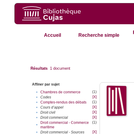
Accueil
Recherche simple
Résultats
1
document
Affiner par sujet
(1)
•
Chambres de commerce
[X]
•
Codes
(1)
•
Comptes-rendus des débats
[X]
•
Cours d’appel
[X]
•
Droit civil
[X]
•
Droit commercial
(1)
Droit commercial - Commerce
•
maritime
[X]
•
Droit commercial - Sources