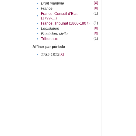
[X]
•
Droit maritime
[X]
•
France
(1)
France. Conseil d’Etat
•
(1799-....)
(1)
•
France. Tribunat (1800-1807)
[X]
•
Législation
[X]
•
Procédure civile
(1)
•
Tribunaux
Affiner par période
[X]
•
1789-1815