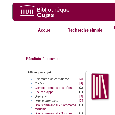
Accueil
Recherche simple
Résultats
1
document
Affiner par sujet
[X]
•
Chambres de commerce
[X]
•
Codes
(1)
•
Comptes-rendus des débats
(1)
•
Cours d’appel
[X]
•
Droit civil
[X]
•
Droit commercial
(1)
Droit commercial - Commerce
•
maritime
(1)
•
Droit commercial - Sources