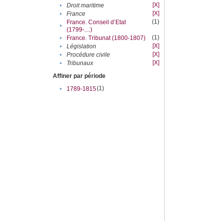
[X]
•
Droit maritime
[X]
•
France
(1)
France. Conseil d’Etat
•
(1799-....)
(1)
•
France. Tribunat (1800-1807)
[X]
•
Législation
[X]
•
Procédure civile
[X]
•
Tribunaux
Affiner par période
(1)
•
1789-1815