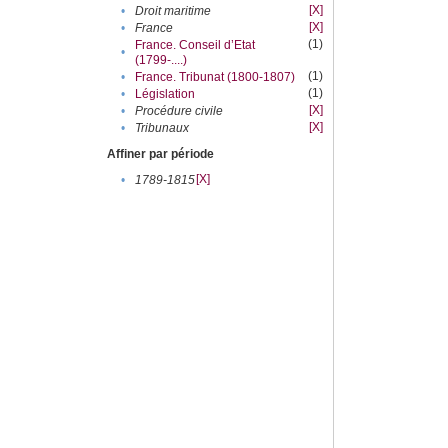
[X]
•
Droit maritime
[X]
•
France
(1)
France. Conseil d’Etat
•
(1799-....)
(1)
•
France. Tribunat (1800-1807)
(1)
•
Législation
[X]
•
Procédure civile
[X]
•
Tribunaux
Affiner par période
[X]
•
1789-1815