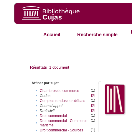
Accueil
Recherche simple
Résultats
1
document
Affiner par sujet
(1)
•
Chambres de commerce
[X]
•
Codes
(1)
•
Comptes-rendus des débats
[X]
•
Cours d’appel
[X]
•
Droit civil
(1)
•
Droit commercial
(1)
Droit commercial - Commerce
•
maritime
(1)
•
Droit commercial - Sources