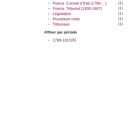
(1)
•
France. Conseil d’Etat (1799-....)
(1)
•
France. Tribunat (1800-1807)
(1)
•
Législation
(1)
•
Procédure civile
(1)
•
Tribunaux
Affiner par période
[X]
•
1789-1815