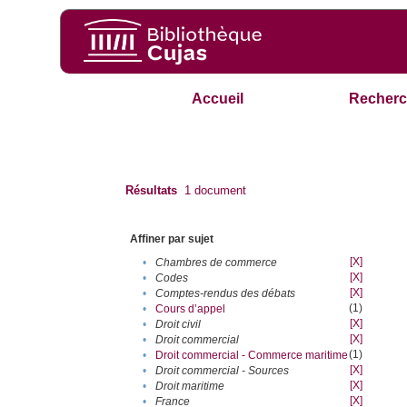
Accueil
Recherc
Résultats
1
document
Affiner par sujet
[X]
•
Chambres de commerce
[X]
•
Codes
[X]
•
Comptes-rendus des débats
(1)
•
Cours d’appel
[X]
•
Droit civil
[X]
•
Droit commercial
(1)
•
Droit commercial - Commerce maritime
[X]
•
Droit commercial - Sources
[X]
•
Droit maritime
[X]
•
France