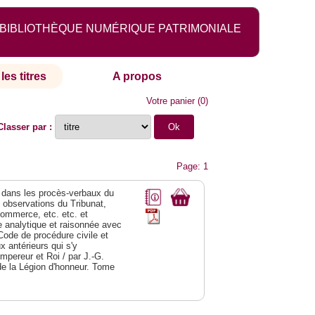
BIBLIOTHÈQUE NUMÉRIQUE PATRIMONIALE
les titres
A propos
Votre panier
(
0
)
Classer par :
Page: 1
dans les procès-verbaux du
s observations du Tribunat,
commerce, etc. etc. et
analytique et raisonnée avec
Code de procédure civile et
 antérieurs qui s'y
Empereur et Roi / par J.-G.
de la Légion d'honneur. Tome