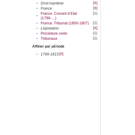
[X]
•
Droit maritime
[X]
•
France
(1)
France. Conseil d’Etat
•
(1799-....)
(1)
•
France. Tribunat (1800-1807)
[X]
•
Législation
(1)
•
Procédure civile
(1)
•
Tribunaux
Affiner par période
[X]
•
1789-1815