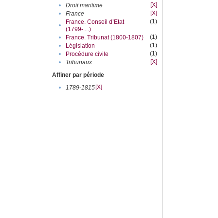
[X]
•
Droit maritime
[X]
•
France
(1)
France. Conseil d’Etat
•
(1799-....)
(1)
•
France. Tribunat (1800-1807)
(1)
•
Législation
(1)
•
Procédure civile
[X]
•
Tribunaux
Affiner par période
[X]
•
1789-1815