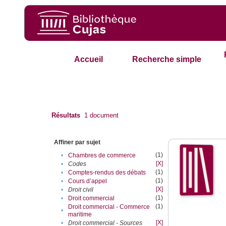
Accueil
Recherche simple
Résultats
1
document
Affiner par sujet
(1)
•
Chambres de commerce
[X]
•
Codes
(1)
•
Comptes-rendus des débats
(1)
•
Cours d’appel
[X]
•
Droit civil
(1)
•
Droit commercial
(1)
Droit commercial - Commerce
•
maritime
[X]
•
Droit commercial - Sources