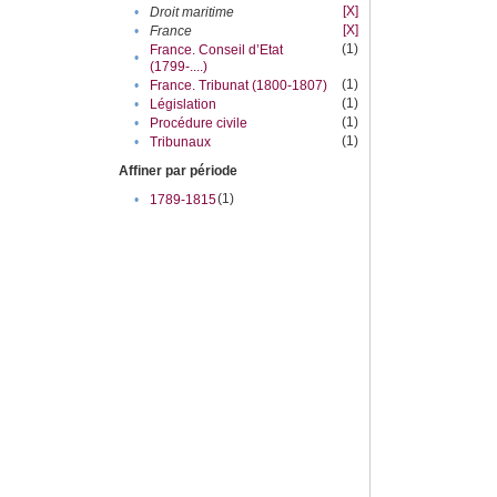
[X]
•
Droit maritime
[X]
•
France
(1)
France. Conseil d’Etat
•
(1799-....)
(1)
•
France. Tribunat (1800-1807)
(1)
•
Législation
(1)
•
Procédure civile
(1)
•
Tribunaux
Affiner par période
(1)
•
1789-1815