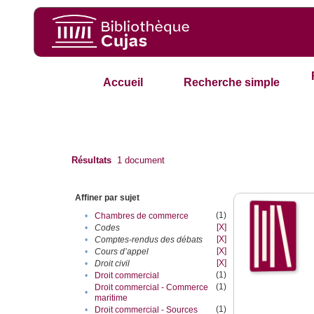
Accueil
Recherche simple
Résultats
1
document
Affiner par sujet
(1)
•
Chambres de commerce
[X]
•
Codes
[X]
•
Comptes-rendus des débats
[X]
•
Cours d’appel
[X]
•
Droit civil
(1)
•
Droit commercial
(1)
Droit commercial - Commerce
•
maritime
(1)
•
Droit commercial - Sources