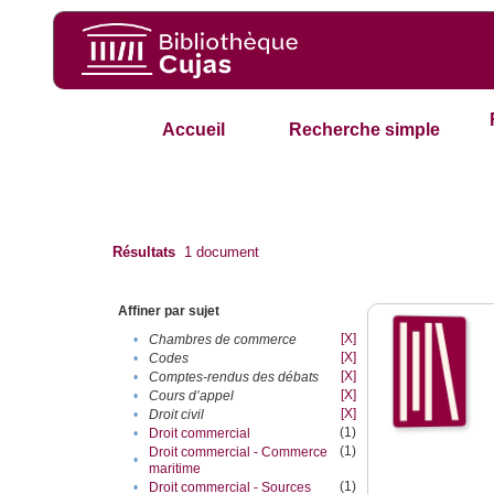
Accueil
Recherche simple
Résultats
1
document
Affiner par sujet
[X]
•
Chambres de commerce
[X]
•
Codes
[X]
•
Comptes-rendus des débats
[X]
•
Cours d’appel
[X]
•
Droit civil
(1)
•
Droit commercial
(1)
Droit commercial - Commerce
•
maritime
(1)
•
Droit commercial - Sources