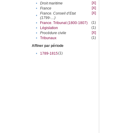
[X]
•
Droit maritime
[X]
•
France
[X]
France. Conseil d’Etat
•
(1799-....)
(1)
•
France. Tribunat (1800-1807)
(1)
•
Législation
[X]
•
Procédure civile
(1)
•
Tribunaux
Affiner par période
(1)
•
1789-1815