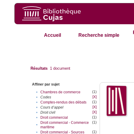
Accueil
Recherche simple
Résultats
1
document
Affiner par sujet
(1)
•
Chambres de commerce
[X]
•
Codes
(1)
•
Comptes-rendus des débats
[X]
•
Cours d’appel
[X]
•
Droit civil
(1)
•
Droit commercial
(1)
Droit commercial - Commerce
•
maritime
(1)
•
Droit commercial - Sources