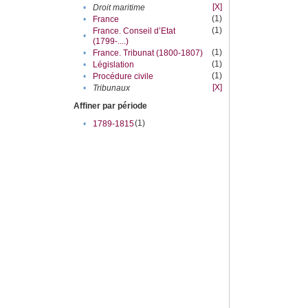
[X]
•
Droit maritime
(1)
•
France
(1)
France. Conseil d’Etat
•
(1799-....)
(1)
•
France. Tribunat (1800-1807)
(1)
•
Législation
(1)
•
Procédure civile
[X]
•
Tribunaux
Affiner par période
(1)
•
1789-1815