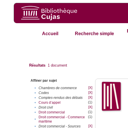
Accueil
Recherche simple
Résultats
1
document
Affiner par sujet
[X]
•
Chambres de commerce
[X]
•
Codes
[X]
•
Comptes-rendus des débats
(1)
•
Cours d’appel
[X]
•
Droit civil
(1)
•
Droit commercial
(1)
Droit commercial - Commerce
•
maritime
[X]
•
Droit commercial - Sources