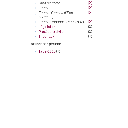
[X]
•
Droit maritime
[X]
•
France
[X]
France. Conseil d’Etat
•
(1799-....)
[X]
•
France. Tribunat (1800-1807)
(1)
•
Législation
(1)
•
Procédure civile
(1)
•
Tribunaux
Affiner par période
(1)
•
1789-1815