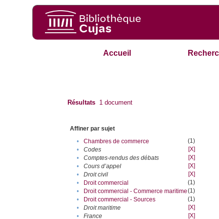
Accueil
Recherc
Résultats
1
document
Affiner par sujet
(1)
•
Chambres de commerce
[X]
•
Codes
[X]
•
Comptes-rendus des débats
[X]
•
Cours d’appel
[X]
•
Droit civil
(1)
•
Droit commercial
(1)
•
Droit commercial - Commerce maritime
(1)
•
Droit commercial - Sources
[X]
•
Droit maritime
[X]
•
France