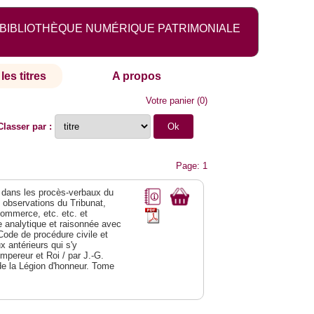
BIBLIOTHÈQUE NUMÉRIQUE PATRIMONIALE
les titres
A propos
Votre panier
(
0
)
Classer par :
Page: 1
dans les procès-verbaux du
s observations du Tribunat,
commerce, etc. etc. et
analytique et raisonnée avec
Code de procédure civile et
 antérieurs qui s'y
Empereur et Roi / par J.-G.
de la Légion d'honneur. Tome