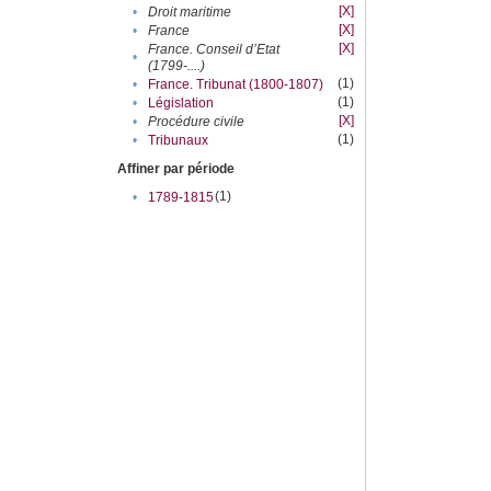
[X]
•
Droit maritime
[X]
•
France
[X]
France. Conseil d’Etat
•
(1799-....)
(1)
•
France. Tribunat (1800-1807)
(1)
•
Législation
[X]
•
Procédure civile
(1)
•
Tribunaux
Affiner par période
(1)
•
1789-1815