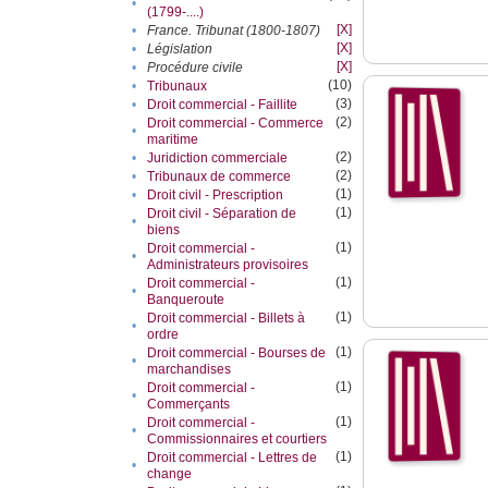
•
(1799-....)
[X]
•
France. Tribunat (1800-1807)
[X]
•
Législation
[X]
•
Procédure civile
(10)
•
Tribunaux
(3)
•
Droit commercial - Faillite
(2)
Droit commercial - Commerce
•
maritime
(2)
•
Juridiction commerciale
(2)
•
Tribunaux de commerce
(1)
•
Droit civil - Prescription
(1)
Droit civil - Séparation de
•
biens
(1)
Droit commercial -
•
Administrateurs provisoires
(1)
Droit commercial -
•
Banqueroute
(1)
Droit commercial - Billets à
•
ordre
(1)
Droit commercial - Bourses de
•
marchandises
(1)
Droit commercial -
•
Commerçants
(1)
Droit commercial -
•
Commissionnaires et courtiers
(1)
Droit commercial - Lettres de
•
change