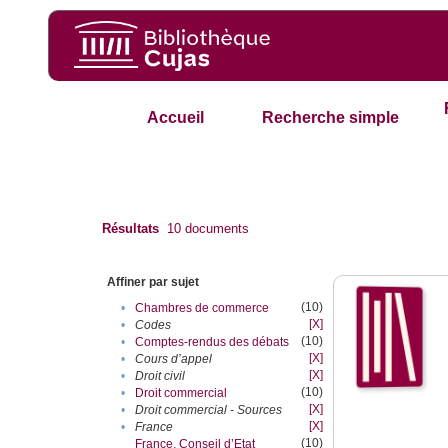
Accueil
Recherche simple
Résultats
10
documents
Affiner par sujet
(10)
•
Chambres de commerce
[X]
•
Codes
(10)
•
Comptes-rendus des débats
[X]
•
Cours d’appel
[X]
•
Droit civil
(10)
•
Droit commercial
[X]
•
Droit commercial - Sources
[X]
•
France
(10)
France. Conseil d’Etat