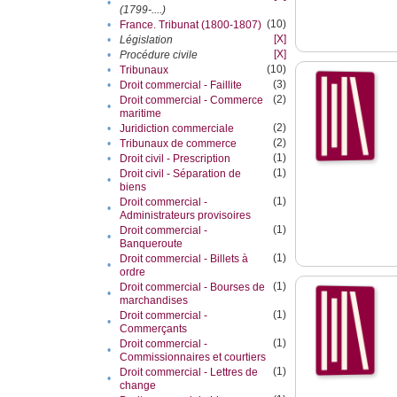
•
(1799-....)
(10)
•
France. Tribunat (1800-1807)
[X]
•
Législation
[X]
•
Procédure civile
(10)
•
Tribunaux
(3)
•
Droit commercial - Faillite
(2)
Droit commercial - Commerce
•
maritime
(2)
•
Juridiction commerciale
(2)
•
Tribunaux de commerce
(1)
•
Droit civil - Prescription
(1)
Droit civil - Séparation de
•
biens
(1)
Droit commercial -
•
Administrateurs provisoires
(1)
Droit commercial -
•
Banqueroute
(1)
Droit commercial - Billets à
•
ordre
(1)
Droit commercial - Bourses de
•
marchandises
(1)
Droit commercial -
•
Commerçants
(1)
Droit commercial -
•
Commissionnaires et courtiers
(1)
Droit commercial - Lettres de
•
change