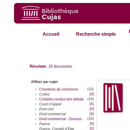
Accueil
Recherche simple
Résultats
10
documents
Affiner par sujet
(10)
•
Chambres de commerce
[X]
•
Codes
(10)
•
Comptes-rendus des débats
[X]
•
Cours d’appel
[X]
•
Droit civil
[X]
•
Droit commercial
(10)
•
Droit commercial - Sources
[X]
•
France
[X]
France. Conseil d’Etat