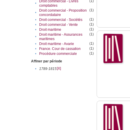
(1)
Droit commercial - Livres
•
comptables
(1)
Droit commercial - Proposition
•
concordataire
(1)
•
Droit commercial - Sociétés
(1)
•
Droit commercial - Vente
(1)
•
Droit maritime
(1)
Droit maritime - Assurances
•
maritimes
(1)
•
Droit maritime - Avarie
(1)
•
France. Cour de cassation
(1)
•
Procédure commerciale
Affiner par période
[X]
•
1789-1815