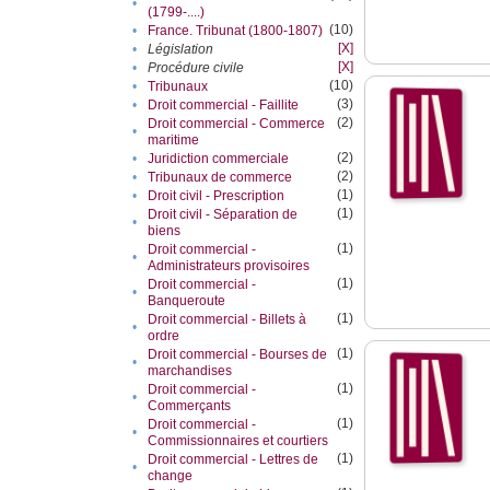
•
(1799-....)
(10)
•
France. Tribunat (1800-1807)
[X]
•
Législation
[X]
•
Procédure civile
(10)
•
Tribunaux
(3)
•
Droit commercial - Faillite
(2)
Droit commercial - Commerce
•
maritime
(2)
•
Juridiction commerciale
(2)
•
Tribunaux de commerce
(1)
•
Droit civil - Prescription
(1)
Droit civil - Séparation de
•
biens
(1)
Droit commercial -
•
Administrateurs provisoires
(1)
Droit commercial -
•
Banqueroute
(1)
Droit commercial - Billets à
•
ordre
(1)
Droit commercial - Bourses de
•
marchandises
(1)
Droit commercial -
•
Commerçants
(1)
Droit commercial -
•
Commissionnaires et courtiers
(1)
Droit commercial - Lettres de
•
change