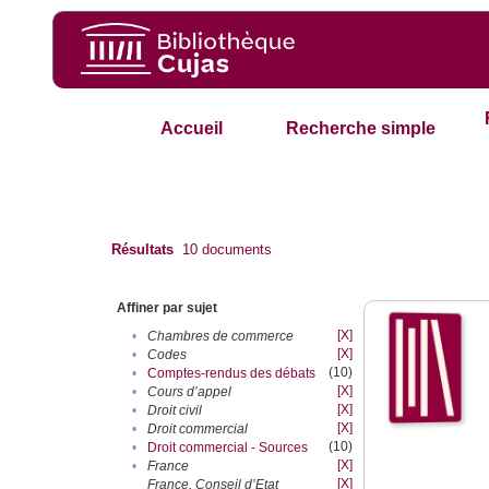
Accueil
Recherche simple
Résultats
10
documents
Affiner par sujet
[X]
•
Chambres de commerce
[X]
•
Codes
(10)
•
Comptes-rendus des débats
[X]
•
Cours d’appel
[X]
•
Droit civil
[X]
•
Droit commercial
(10)
•
Droit commercial - Sources
[X]
•
France
[X]
France. Conseil d’Etat