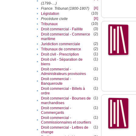
•
(1799-....)
[X]
•
France. Tribunat (1800-1807)
(10)
•
Législation
[X]
•
Procédure civile
(10)
•
Tribunaux
(3)
•
Droit commercial - Faillite
(2)
Droit commercial - Commerce
•
maritime
(2)
•
Juridiction commerciale
(2)
•
Tribunaux de commerce
(1)
•
Droit civil - Prescription
(1)
Droit civil - Séparation de
•
biens
(1)
Droit commercial -
•
Administrateurs provisoires
(1)
Droit commercial -
•
Banqueroute
(1)
Droit commercial - Billets à
•
ordre
(1)
Droit commercial - Bourses de
•
marchandises
(1)
Droit commercial -
•
Commerçants
(1)
Droit commercial -
•
Commissionnaires et courtiers
(1)
Droit commercial - Lettres de
•
change