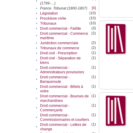
•
(1799-....)
[X]
•
France. Tribunat (1800-1807)
(10)
•
Législation
(10)
•
Procédure civile
(10)
•
Tribunaux
(3)
•
Droit commercial - Faillite
(2)
Droit commercial - Commerce
•
maritime
(2)
•
Juridiction commerciale
(2)
•
Tribunaux de commerce
(1)
•
Droit civil - Prescription
(1)
Droit civil - Séparation de
•
biens
(1)
Droit commercial -
•
Administrateurs provisoires
(1)
Droit commercial -
•
Banqueroute
(1)
Droit commercial - Billets à
•
ordre
(1)
Droit commercial - Bourses de
•
marchandises
(1)
Droit commercial -
•
Commerçants
(1)
Droit commercial -
•
Commissionnaires et courtiers
(1)
Droit commercial - Lettres de
•
change