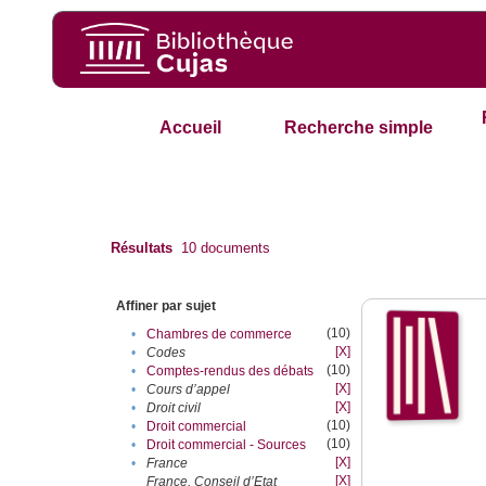
Accueil
Recherche simple
Résultats
10
documents
Affiner par sujet
(10)
•
Chambres de commerce
[X]
•
Codes
(10)
•
Comptes-rendus des débats
[X]
•
Cours d’appel
[X]
•
Droit civil
(10)
•
Droit commercial
(10)
•
Droit commercial - Sources
[X]
•
France
[X]
France. Conseil d’Etat