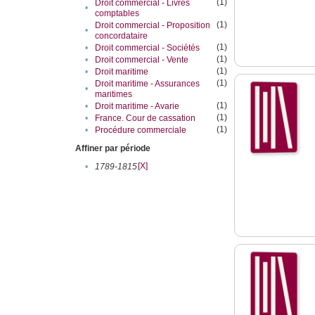
(1)
Droit commercial - Livres
•
comptables
(1)
Droit commercial - Proposition
•
concordataire
(1)
•
Droit commercial - Sociétés
(1)
•
Droit commercial - Vente
(1)
•
Droit maritime
(1)
Droit maritime - Assurances
•
maritimes
(1)
•
Droit maritime - Avarie
(1)
•
France. Cour de cassation
(1)
•
Procédure commerciale
Affiner par période
[X]
•
1789-1815