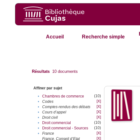
Accueil
Recherche simple
Résultats
10
documents
Affiner par sujet
(10)
•
Chambres de commerce
[X]
•
Codes
[X]
•
Comptes-rendus des débats
[X]
•
Cours d’appel
[X]
•
Droit civil
(10)
•
Droit commercial
(10)
•
Droit commercial - Sources
[X]
•
France
[X]
France. Conseil d’Etat