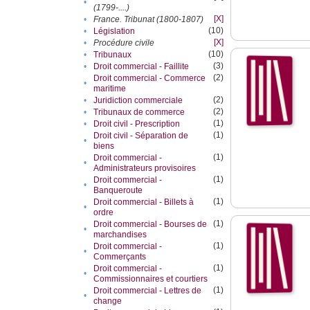
•
(1799-....)
[X]
•
France. Tribunat (1800-1807)
(10)
•
Législation
[X]
•
Procédure civile
(10)
•
Tribunaux
(3)
•
Droit commercial - Faillite
(2)
Droit commercial - Commerce
•
maritime
(2)
•
Juridiction commerciale
(2)
•
Tribunaux de commerce
(1)
•
Droit civil - Prescription
(1)
Droit civil - Séparation de
•
biens
(1)
Droit commercial -
•
Administrateurs provisoires
(1)
Droit commercial -
•
Banqueroute
(1)
Droit commercial - Billets à
•
ordre
(1)
Droit commercial - Bourses de
•
marchandises
(1)
Droit commercial -
•
Commerçants
(1)
Droit commercial -
•
Commissionnaires et courtiers
(1)
Droit commercial - Lettres de
•
change