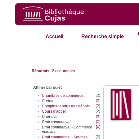
Accueil
Recherche simple
Résultats
2
documents
Affiner par sujet
(2)
•
Chambres de commerce
[X]
•
Codes
(2)
•
Comptes-rendus des débats
(2)
•
Cours d’appel
[X]
•
Droit civil
[X]
•
Droit commercial
[X]
Droit commercial - Commerce
•
maritime
(2)
•
Droit commercial - Sources