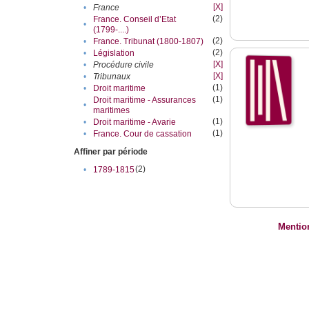
[X]
•
France
(2)
France. Conseil d’Etat
•
(1799-....)
(2)
•
France. Tribunat (1800-1807)
(2)
•
Législation
[X]
•
Procédure civile
[X]
•
Tribunaux
(1)
•
Droit maritime
(1)
Droit maritime - Assurances
•
maritimes
(1)
•
Droit maritime - Avarie
(1)
•
France. Cour de cassation
Affiner par période
(2)
•
1789-1815
Mentio