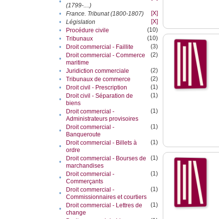
•
(1799-....)
[X]
•
France. Tribunat (1800-1807)
[X]
•
Législation
(10)
•
Procédure civile
(10)
•
Tribunaux
(3)
•
Droit commercial - Faillite
(2)
Droit commercial - Commerce
•
maritime
(2)
•
Juridiction commerciale
(2)
•
Tribunaux de commerce
(1)
•
Droit civil - Prescription
(1)
Droit civil - Séparation de
•
biens
(1)
Droit commercial -
•
Administrateurs provisoires
(1)
Droit commercial -
•
Banqueroute
(1)
Droit commercial - Billets à
•
ordre
(1)
Droit commercial - Bourses de
•
marchandises
(1)
Droit commercial -
•
Commerçants
(1)
Droit commercial -
•
Commissionnaires et courtiers
(1)
Droit commercial - Lettres de
•
change