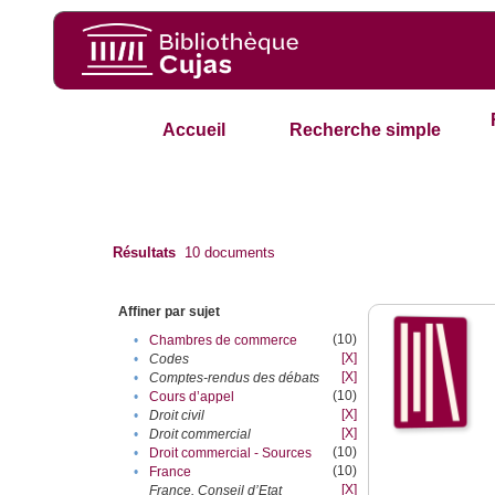
Accueil
Recherche simple
Résultats
10
documents
Affiner par sujet
(10)
•
Chambres de commerce
[X]
•
Codes
[X]
•
Comptes-rendus des débats
(10)
•
Cours d’appel
[X]
•
Droit civil
[X]
•
Droit commercial
(10)
•
Droit commercial - Sources
(10)
•
France
[X]
France. Conseil d’Etat