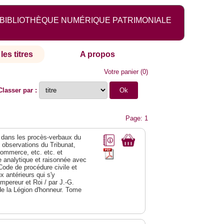
BIBLIOTHÈQUE NUMÉRIQUE PATRIMONIALE
les titres
A propos
Votre panier
(
0
)
Classer par :
Page: 1
dans les procès-verbaux du
s observations du Tribunat,
commerce, etc. etc. et
analytique et raisonnée avec
Code de procédure civile et
 antérieurs qui s'y
Empereur et Roi / par J.-G.
de la Légion d'honneur. Tome