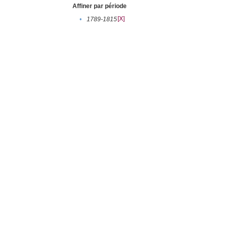
Affiner par période
[X]
•
1789-1815