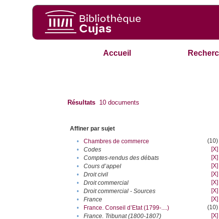
Accueil
Recherc
Résultats
10
documents
Affiner par sujet
(10)
•
Chambres de commerce
[X]
•
Codes
[X]
•
Comptes-rendus des débats
[X]
•
Cours d’appel
[X]
•
Droit civil
[X]
•
Droit commercial
[X]
•
Droit commercial - Sources
[X]
•
France
(10)
•
France. Conseil d’Etat (1799-....)
[X]
•
France. Tribunat (1800-1807)