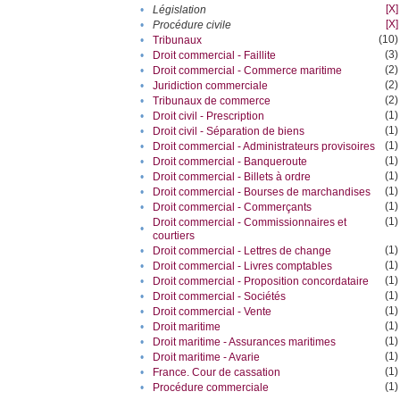
[X]
•
Législation
[X]
•
Procédure civile
(10)
•
Tribunaux
(3)
•
Droit commercial - Faillite
(2)
•
Droit commercial - Commerce maritime
(2)
•
Juridiction commerciale
(2)
•
Tribunaux de commerce
(1)
•
Droit civil - Prescription
(1)
•
Droit civil - Séparation de biens
(1)
•
Droit commercial - Administrateurs provisoires
(1)
•
Droit commercial - Banqueroute
(1)
•
Droit commercial - Billets à ordre
(1)
•
Droit commercial - Bourses de marchandises
(1)
•
Droit commercial - Commerçants
(1)
Droit commercial - Commissionnaires et
•
courtiers
(1)
•
Droit commercial - Lettres de change
(1)
•
Droit commercial - Livres comptables
(1)
•
Droit commercial - Proposition concordataire
(1)
•
Droit commercial - Sociétés
(1)
•
Droit commercial - Vente
(1)
•
Droit maritime
(1)
•
Droit maritime - Assurances maritimes
(1)
•
Droit maritime - Avarie
(1)
•
France. Cour de cassation
(1)
•
Procédure commerciale