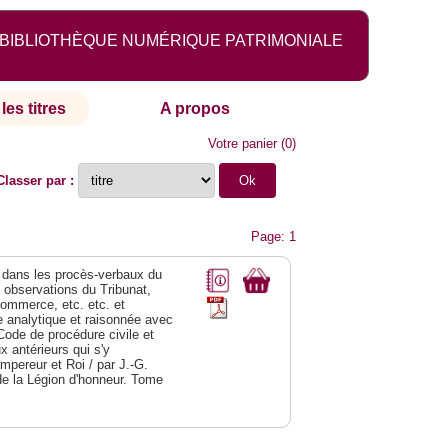
BIBLIOTHÈQUE NUMÉRIQUE PATRIMONIALE
les titres
A propos
Votre panier
(
0
)
Classer par :
Page: 1
dans les procès-verbaux du
s observations du Tribunat,
commerce, etc. etc. et
analytique et raisonnée avec
Code de procédure civile et
 antérieurs qui s'y
Empereur et Roi / par J.-G.
de la Légion d'honneur. Tome