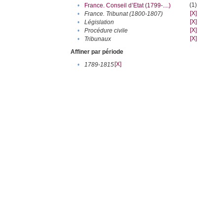
(1)
•
France. Conseil d’Etat (1799-....)
[X]
•
France. Tribunat (1800-1807)
[X]
•
Législation
[X]
•
Procédure civile
[X]
•
Tribunaux
Affiner par période
[X]
•
1789-1815