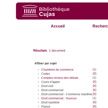
Accueil
Recherc
Résultats
1
document
Affiner par sujet
(1)
•
Chambres de commerce
[X]
•
Codes
(1)
•
Comptes-rendus des débats
[X]
•
Cours d’appel
[X]
•
Droit civil
[X]
•
Droit commercial
[X]
•
Droit commercial - Commerce maritime
(1)
•
Droit commercial - Sources
[X]
•
Droit maritime
[X]
•
France